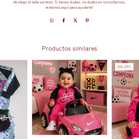
de elegir el talle correcto. Si tienes dudas, no dudes en consultarnos,
¡estamos aquí para ayudarte!
Productos similares
33
%
OFF