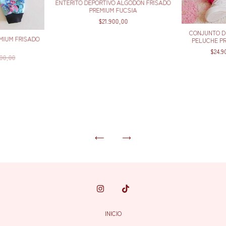
ENTERITO DEPORTIVO ALGODON FRISADO
PREMIUM FUCSIA
$21.900,00
CONJUNTO D
MIUM FRISADO
PELUCHE PR
$24.
900,00
INICIO