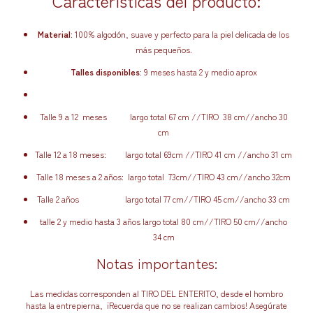
Características del producto:
Material
: 100% algodón, suave y perfecto para la piel delicada de los
más pequeños.
Talles disponibles
: 9 meses hasta 2 y medio aprox
Talle 9 a 12 meses largo total 67 cm //TIRO 38 cm//ancho 30
cm
Talle 12 a 18 meses: largo total 69cm //TIRO 41 cm //ancho 31 cm
Talle 18 meses a 2 años: largo total 73cm//TIRO 43 cm//ancho 32cm
Talle 2 años largo total 77 cm//TIRO 45 cm//ancho 33 cm
talle 2 y medio hasta 3 años largo total 80 cm//TIRO 50 cm//ancho
34 cm
Notas importantes:
Las medidas corresponden al TIRO DEL ENTERITO, desde el hombro
hasta la entrepierna, ¡Recuerda que no se realizan cambios! Asegúrate