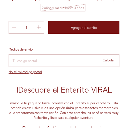
2 años y media hasta 3 años
Cambiar CP
Entregas para el CP:
Medios de envío
Calcular
No sé mi código postal
¡Descubre el Enterito VIRAL
¡Haz que tu pequeño luzca increíble con el Enterito super canchero! Esta
prenda es exclusiva y es una opción única para esas fotos memorables
que atesoramos con tanto cariño. Con este enterito, tu bebé se verá muy
facherito y listo para cualquier aventura